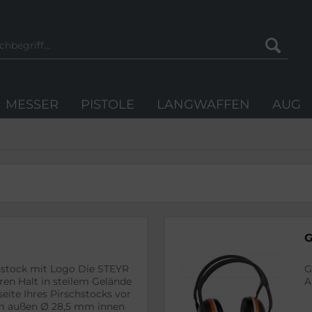
MESSER
PISTOLE
LANGWAFFEN
AUG
G
chstock mit Logo Die STEYR
G
ren Halt in steilem Gelände
A
eite Ihres Pirschstocks vor
mm außen Ø 28,5 mm innen