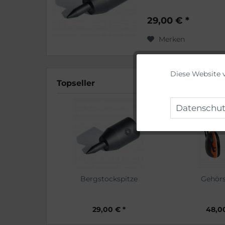
Aufnahme für Stock 38
29,00 € *
Merken
Diese Website 
Funktionale
Topseller
Marketing
Datenschut
Tracking
Personalisierung
Bergstockspitze
Gehör
29,00 € *
48,0