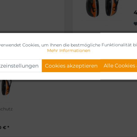
 mm tief, Winkel 3°...
4
verwendet Cookies, um Ihnen die bestmögliche Funktionalität bi
Mehr Informationen
zeinstellungen
Cookies akzeptieren
Alle Cookies
schutz
0 € *